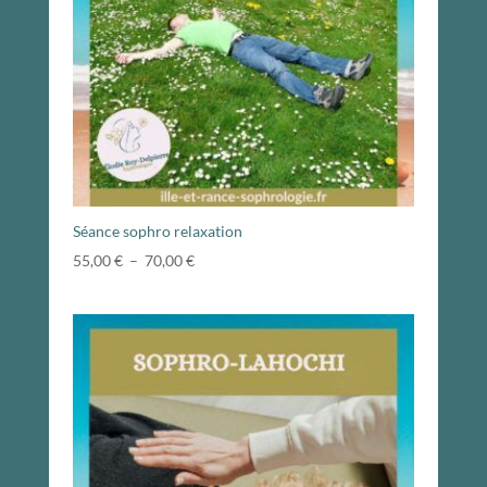
Séance sophro relaxation
Plage
55,00
€
–
70,00
€
de
prix :
55,00 €
à
70,00 €