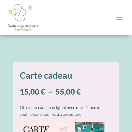
Carte cadeau
PLAGE
15,00
€
–
55,00
€
DE
PRIX :
Offrez un cadeau original avec une séance de
15,00 €
sophrologie pour votre entourage
À
55,00 €