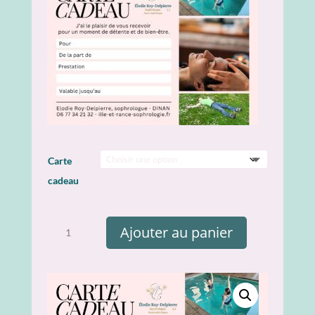
Carte
cadeau
quantité
Ajouter au panier
de
Carte
cadeau