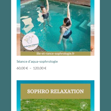
Séance d’aqua-sophrologie
Plage
60,00
€
–
120,00
€
de
prix :
60,00 €
à
120,00 €