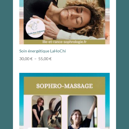
Soin énergétique LaHoChi
Plage
30,00
€
–
55,00
€
de
prix :
30,00 €
à
55,00 €