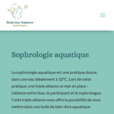
Sophrologie aquatique
La sophrologie aquatique est une pratique douce,
dans une eau idéalement à 32°C. Lors de cette
pratique, une triple alliance se met en place :
l’alliance entre l’eau, le participant et le sophrologue.
Cette triple alliance vous offre la possibilité de vous
mettre dans une bulle de bien-être aquatique.