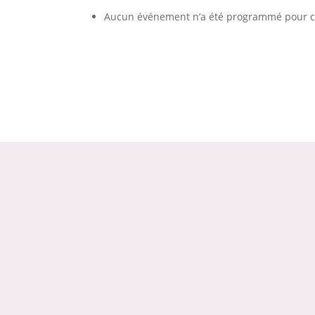
la
Aucun événement n’a été programmé pour ce
Mer
(22)