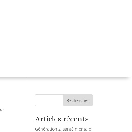
Séance individuelle
Séances collectives
Sophrologie aquatique
Soin énergétique LaHoChi
En entreprise, en structure
Blog/Agenda
Réserver la séance
Me contacter
Rechercher
sus
Articles récents
Génération Z, santé mentale