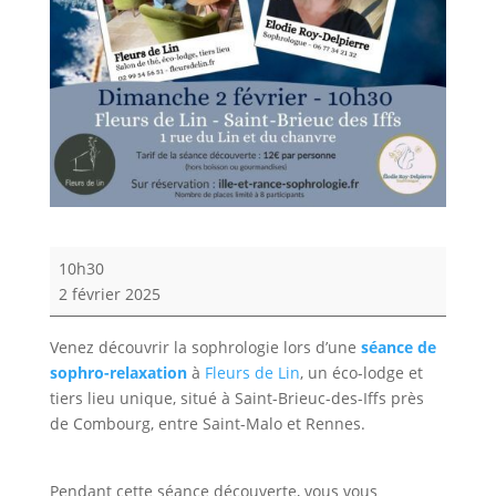
La
10h30
sophro
2 février 2025
à
l'heure
Venez découvrir la sophrologie lors d’une
séance de
du
sophro-relaxation
à
Fleurs de Lin
, un éco-lodge et
brunch
tiers lieu unique, situé à Saint-Brieuc-des-Iffs près
de Combourg, entre Saint-Malo et Rennes.
Pendant cette séance découverte, vous vous